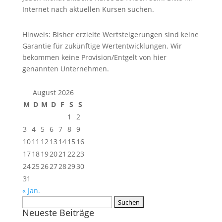
Internet nach aktuellen Kursen suchen.
Hinweis: Bisher erzielte Wertsteigerungen sind keine
Garantie für zukünftige Wertentwicklungen. Wir
bekommen keine Provision/Entgelt von hier
genannten Unternehmen.
August 2026
M
D
M
D
F
S
S
1
2
3
4
5
6
7
8
9
10
11
12
13
14
15
16
17
18
19
20
21
22
23
24
25
26
27
28
29
30
31
« Jan.
Suchen
Neueste Beiträge
nach: